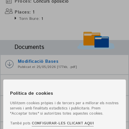
Procés:
Concurs oposició
Places:
1
Torn lliure:
1
Documents
Modificació Bases
Publicat el 25/05/2026 [177kb, .pdf]
Avís - Tema 12
Publicat el 22/04/2026 [461kb, .pdf]
Política de cookies
Utilitzem cookies pròpies i de tercers per a millorar els nostres
Declaració responsable
serveis i amb finalitats estadístics i publicitaris. Prem
Declaració responsable
"Acceptar totes" si autoritzes totes aquestes cookies.
Publicat el 30/01/2026 [455kb, .pdf]
També pots
CONFIGURAR-LES CLICANT AQUI